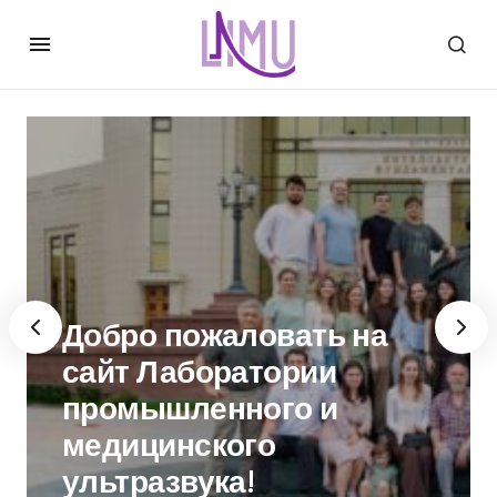
Физика нелинейных
волн