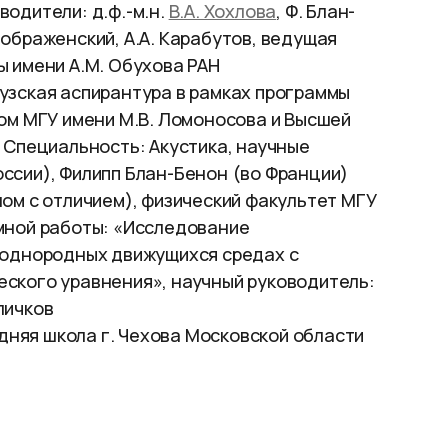
одители: д.ф.-м.н.
В.А. Хохлова
, Ф. Блан-
ображенский, А.А. Карабутов, ведущая
ы имени А.М. Обухова РАН
узская аспирантура в рамках программы
том МГУ имени М.В. Ломоносова и Высшей
 Специальность: Акустика, научные
оссии), Филипп Блан-Бенон (во Франции)
ом с отличием), физический факультет МГУ
мной работы: «Исследование
еоднородных движущихся средах с
ского уравнения», научный руководитель:
уличков
едняя школа г. Чехова Московской области