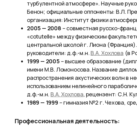
турбулентной атмосфере». Научные руков
Бенон; официальные оппоненты: В.Л. Пре
организация: Институт физики атмосфер
2005 — 2008
– cовместная русско-франц
«cotutelle» между физическим факульте
центральной школой г. Лиона (Франция).
руководители: д.ф.-м.н.
В.А. Хохлова
(в Р
1999 — 2005
– высшее образование (дипл
имени М.В. Ломоносова. Название дипло
распространения акустических волн в н
использованием нелинейного параболиче
д.ф.-м.н.
В.А. Хохлова
, рецензент: С.Н. К
1989 — 1999
– гимназия №2 г. Чехова, ср
Профессиональная деятельность: