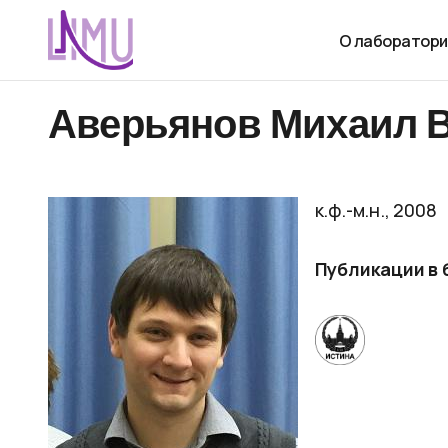
О лаборатори
Аверьянов Михаил 
к.ф.-м.н., 2008
Публикации в 