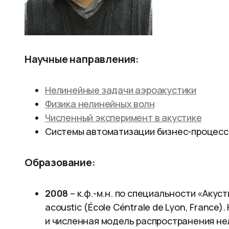
Научные направления:
Нелинейные задачи аэроакустики
Физика нелинейных волн
Численный эксперимент в акустике
Системы автоматизации бизнес-процесс
Образование:
2008
– к.ф.-м.н. по специальности «Акус
acoustic (École Céntrale de Lyon, Franc
и численная модель распространения не