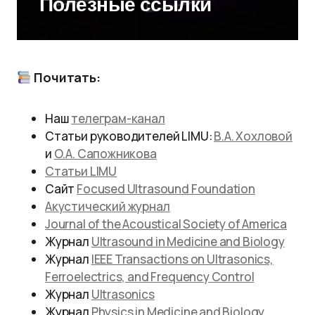
Полезные ссылки
Почитать:
Наш
телеграм-канал
Статьи руководителей LIMU:
В.А. Хохловой
и
О.А. Сапожникова
Статьи LIMU
Сайт
Focused Ultrasound Foundation
Акустический журнал
Journal of the Acoustical Society of America
Журнал
Ultrasound in Medicine and Biology
Журнал
IEEE Transactions on Ultrasonics,
Ferroelectrics, and Frequency Control
Журнал
Ultrasonics
Журнал
Physics in Medicine and Biology