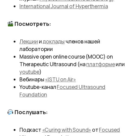
International Journal of Hyperthermia
Посмотреть:
Лекции
и
доклады
членов нашей
лаборатории
Massive open online course (MOOC) on
Therapeutic Ultrasound (на
платформе
или
youtube
)
Вебинары
«ISTU on Air»
Youtube-канал
Focused Ultrasound
Foundation
Послушать:
Подкаст
«Curing with Sound»
от
Focused