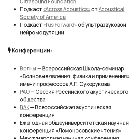
Ultrasound Foundation
Подкаст
«Across Acoustics»
от
Acoustical
Society of America
Подкаст
«fus Forward»
об ультразвуковой
нейромодуляции
🎙 Конференции:
Волны
— Всероссийская Школа-семинар
«Волновые явления: физика и применения»
имени профессора А.П. Сухорукова
РАО
— Сессия Российского акустического
общества
ВАК
— Всероссийская акустическая
конференция
Ежегодная общеуниверситетская научная
конференция «Ломоносовские чтения»
Международная научная конференция