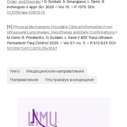
Order, and Disorder
/ G. Soldati, A. Smargiassi, L. Demi, R.
Inchingolo //
Appl. Sci.
2020 — Vol. 10. — P. 1570. DOI:
10.3390/app10051570
[5]
Physical Mechanisms Providing Clinical Information From
Ultrasound Lung Images: Hypotheses and Early Confirmations
/
M. Demi, R. Prediletto, G. Soldati, L. Demi //
IEEE Trans Ultrason
Ferroelectr Freq Control
. 2020. — Vol. 67, no. 3. — P. 612-623. DOI:
10.1109/TUFFC.2019.2949597
hero
Медицинские направления
Направления
Ультразвук в медицине