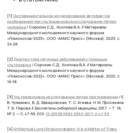
[1]
Экспериментальное моделирование артефактов
изображений при ультразвуковом исследовании лёгких
человека
/ Сорокин С.Д., Хохлова В.А. // Материалы
Международного молодежного научного форума
«Ломоносов-2023», ООО «МАКС Пресс» (Москва), 2023, с.
24-26
[2]
Диагностика лёгочных заболеваний с помощью
ультразвука
/ Сорокин С.Д., Хохлова В.А. // Материалы
Международного молодежного научного форума
«Ломоносов-2022», ООО «МАКС Пресс» (Москва), 2022, с.
16-18
[3]
Ультразвуковое исследование легких при пневмонии
/ Е.
В. Чуяшенко, В. Д. Завадовская, Т. С. Агеева, Н. М. Просекина,
Т. Б. Перова //
Бюллетень сибирской медицины
. 2017. — Т. 16,
№ 2. — С. 47-59. DOI:
10.20538/1682-0363-2017-2-47-59
[4]
Artifactual Lung Ultrasonography: It Is a Matter of Traps,