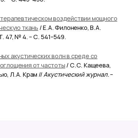
 терапевтическом воздействии мощного
ческую ткань
/ Е.А. Филоненко, В.А.
Т. 47, № 4. – С. 541–549.
ых акустических волн в среде со
оглощения от частоты
/ С.С. Кащеева,
ю, Л.А. Крам //
Акустический журнал.
–