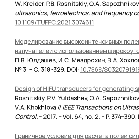
W. Kreider, P.B. Rosnitskiy, O.A. Sapozhnikov
ultrasonics, ferroelectrics, and frequency co
10.1109/TUFFC.2021.3074611
Моделирование высокоинтенсивных поле
излучателей с использованием широкоуг
П.В. Юлдашев, И.С. Мездрохин, В.А. Хохлов
№ 3. – С. 318 -329. DOI:
10.7868/S032079191
Design of HIFU tra
nsducers for generating s
Rosnitskiy, P.V. Yuldashev, O.A. Sapozhnikov,
V.A. Khokhlova //
IEEE Transactions on Ultra
Control.
– 2017. – Vol. 64, no. 2. – P. 374–390.
Граничное условие для расчета полей си