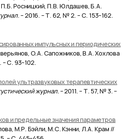
 П.Б. Росницкий, П.В. Юлдашев, Б.А.
журнал
. – 2016. – Т. 62, № 2. – С. 153–162.
сированных импульсных и периодических
Аверьянов, О.А. Сапожников, В.А. Хохлова
1. – С. 93–102.
олей ультразвуковых терапевтических
устический журнал.
– 2011. – Т. 57, № 3. –
ков и предельные значения параметров
ова, М.Р. Бэйли, М.С. Кэнни, Л.А. Крам //
-5. – С. 445–456.