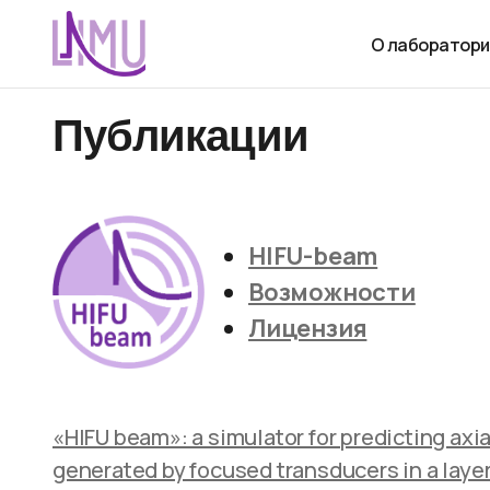
О лаборатори
Публикации
HIFU-beam
Возможности
Лицензия
«HIFU beam»: a simulator for predicting axi
generated by focused transducers in a lay