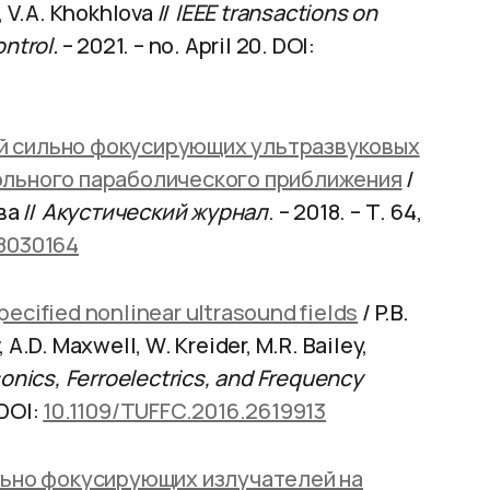
, V.A. Khokhlova //
IEEE transactions on
ntrol.
– 2021. – no. April 20. DOI:
й сильно фокусирующих ультразвуковых
ольного параболического приближения
/
а //
Акустический журнал
. – 2018. – Т. 64,
8030164
pecified nonlinear ultrasound fields
/ P.B.
 A.D. Maxwell, W. Kreider, M.R. Bailey,
sonics, Ferroelectrics, and Frequency
 DOI:
10.1109/TUFFC.2016.2619913
льно фокусирующих излучателей на